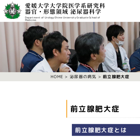
愛媛大学大学院医学系研究科
器官・形態領域 泌尿器科学
Department of Urology Ehime University Graduate School of
Medicine.
泌尿器の病気
前立腺肥大症
HOME
前立腺肥大症
前立腺肥大症とは