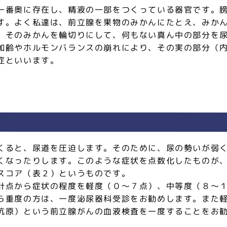
一番奥に存在し、精液の一部をつくっている器官です。
す。よく私達は、前立腺を果物のみかんにたとえ、みか
。そのみかんを輪切りにして、何もない真ん中の部分を
加齢やホルモンバランスの崩れにより、その実の部分（
症といいます。
くると、尿道を圧迫します。そのために、尿の勢いが弱
くなったりします。このような症状を点数化したものが
スコア（表２）というものです。
計点から症状の程度を軽度（０～７点）、中等度（８～
ら重度の方は、一度泌尿器科受診をお勧めします。また
抗原）という前立腺がんの血液検査を一度することをお