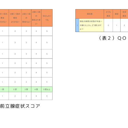
（表２）ＱＯ
際前立腺症状スコア