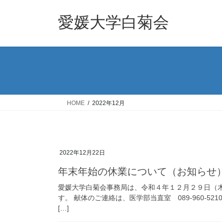
コ
ナ
ン
ビ
愛媛大学白菊会
テ
ゲ
ン
ー
ツ
シ
へ
ョ
ス
ン
キ
に
ッ
移
HOME
2022年12月
プ
動
2022年12月22日
年末年始の休業について（お知らせ
愛媛大学白菊会事務局は、令和４年１２月２９日（
す。 献体のご連絡は、医学部当直室 089-960-
[…]