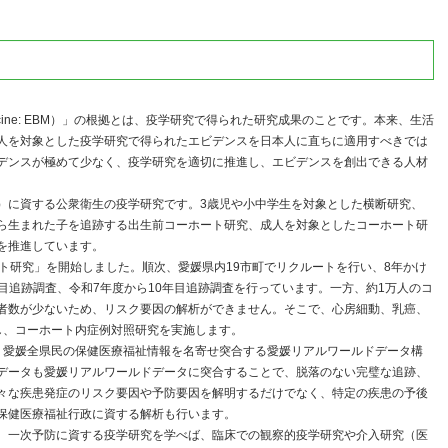
Medicine: EBM）」の根拠とは、疫学研究で得られた研究成果のことです。本来、生活
人を対象とした疫学研究で得られたエビデンスを日本人に直ちに適用すべきでは
デンスが極めて少なく、疫学研究を適切に推進し、エビデンスを創出できる人材
）に資する公衆衛生の疫学研究です。3歳児や小中学生を対象とした横断研究、
ら生まれた子を追跡する出生前コーホート研究、成人を対象としたコーホート研
を推進しています。
ト研究」を開始しました。順次、愛媛県内19市町でリクルートを行い、8年かけ
年目追跡調査、令和7年度から10年目追跡調査を行っています。一方、約1万人のコ
者数が少ないため、リスク要因の解析ができません。そこで、心房細動、乳癌、
し、コーホート内症例対照研究を実施します。
、愛媛全県民の保健医療福祉情報を名寄せ突合する愛媛リアルワールドデータ構
データも愛媛リアルワールドデータに突合することで、脱落のない完璧な追跡、
々な疾患発症のリスク要因や予防要因を解明するだけでなく、特定の疾患の予後
保健医療福祉行政に資する解析も行います。
。一次予防に資する疫学研究を学べば、臨床での観察的疫学研究や介入研究（医