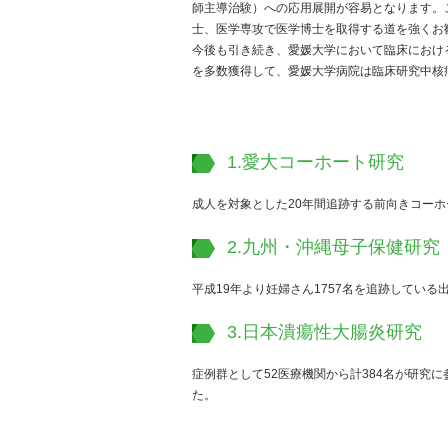
師主導治験）への応用展開が容易となります。
士、医学専攻で医学博士を取得する道を強くお
今後も引き続き、愛媛大学において臨床におけ
を多数獲得して、愛媛大学病院は臨床研究中核
1.愛大コーホート研究
成人を対象とした20年間追跡する前向きコー
2.九州・沖縄母子保健研究
平成19年より妊婦さん1757名を追跡してい
3.日本潰瘍性大腸炎研究
症例群として52医療機関から計384名が研究
た。