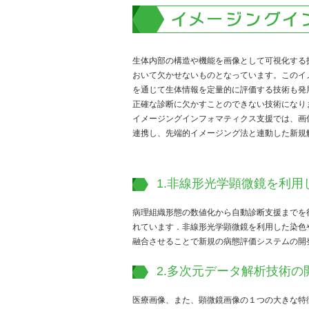
生体内部の構造や機能を画像として可視化する
おいて欠かせないものとなっています。このイ
を通じて生体情報を定量的に評価する技術も発
正確な診断に欠かすことのできない技術になり
イメージングインフォマティクス支援では、画
連携し、先端的イメージング法と連動した新規
1.非線形光学顕微鏡を利
病理組織形態の数値化から自動診断支援までを
れています．非線形光学顕微鏡を利用した染色
融合させることで新規の病態評価システムの開
2.多次元データ解析技術の
医療画像、また、顕微鏡画像の１つの大きな特