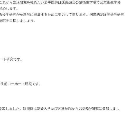
これから臨床研究を極めたい若手医師は医農融合公衆衛生学環で公衆衛生学修
勧めします。
る疫学研究が革新的に発展するために努力して参ります。国際的治験等受託研究
病院を目指しましょう。
ホート研究です。
る出生前コーホート研究です。
に参加しました。対照群は愛媛大学及び関連病院から666名が研究に参加しまし