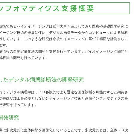
技術であるバイオイメージングは近年大きく進歩しており医療や基礎医学研究に
メージング技術の発展に伴い、デジタル画像データからコンピュータによる解析
展しています。このような研究は今後のイメージングに基づく精密な計測さらに
ます。
像情報の自動定量化法の開発と支援を行っています。バイオイメージング部門と
解析法の開発も行っています。
用したデジタル病態診断法の開発研究
行うデジタル病理学は，より客観的でより迅速な画像診断を可能にすると期待さ
や特殊な加工を必要としない分子イメージング技術と画像インフォマティクスを
発研究を行っています。
開発研究
徴は多次元的に生体内部を画像化していることです。多次元的とは、立体（３次