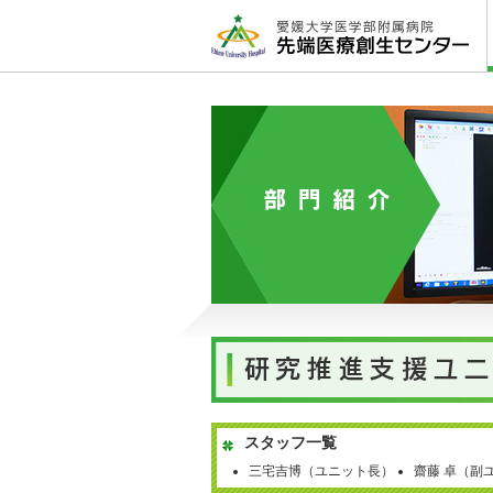
スタッフ一覧
三宅吉博（ユニット長）
齋藤 卓（副