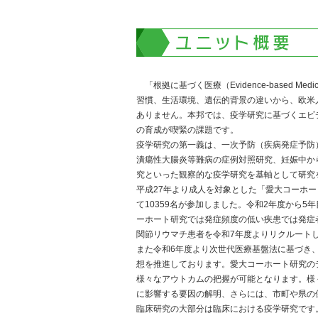
「根拠に基づく医療（Evidence-based 
習慣、生活環境、遺伝的背景の違いから、欧米
ありません。本邦では、疫学研究に基づくエビ
の育成が喫緊の課題です。
疫学研究の第一義は、一次予防（疾病発症予防
潰瘍性大腸炎等難病の症例対照研究、妊娠中か
究といった観察的な疫学研究を基軸として研究
平成27年より成人を対象とした「愛大コーホー
て10359名が参加しました。令和2年度から5
ーホート研究では発症頻度の低い疾患では発症
関節リウマチ患者を令和7年度よりリクルート
また令和6年度より次世代医療基盤法に基づき
想を推進しております。愛大コーホート研究の
様々なアウトカムの把握が可能となります。様
に影響する要因の解明、さらには、市町や県の
臨床研究の大部分は臨床における疫学研究です