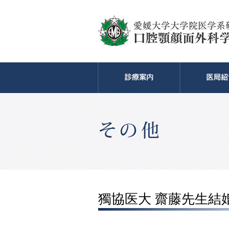
獨協医大 齋藤先生結