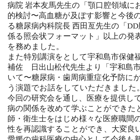
病院 岩本友馬先生の「顎口腔領域に
的検討〜高血糖が及ぼす影響と今後
る糖尿病内科院長 西田亙先生の「
DD
係る照会状フォーマット」以上の発
を務めました。
また特別講演をとして宇和島市保健
補佐 日出山松代先生より「宇和島
いて〜糖尿病・歯周病重症化予防に
う演題でお話をしていただきました
今回の研究会を通し、医療を提供し
病の関係を改めて学ぶことができた
師・衛生士をはじめ様々な医療職間
性を再認識することができ、大変良
愛媛の歯科医療の中心として今後も