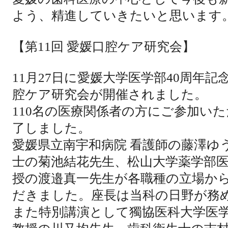
よう、精進していきたいと思います
【第
11
回 愛媛口腔ケア研究会】
11
月
27
日に愛媛大学医学部
40
周年記
腔ケア研究会が開催されました。
110
名の医療関係者の方にご参加いた
了しました。
愛媛県立南宇和病院 看護師の藤澤ゆ
士の菊池結花先生、松山大学薬学部
授の渡邉真一先生が各職種の立場か
だきました。座長は当科の日野が務
また特別講演として獨協医科大学医