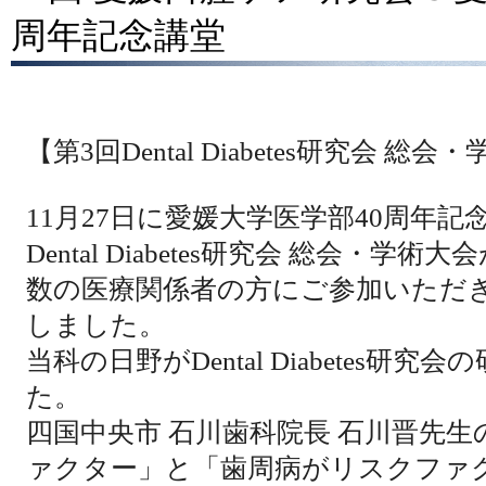
周年記念講堂
【第
3
回
Dental Diabetes
研究会 総会・
11
月
27
日に愛媛大学医学部
40
周年記
Dental Diabetes
研究会 総会・学術大
数の医療関係者の方にご参加いただ
しました。
当科の日野が
Dental Diabetes
研究会の
た。
四国中央市 石川歯科院長 石川晋先
ァクター」と「歯周病がリスクファ