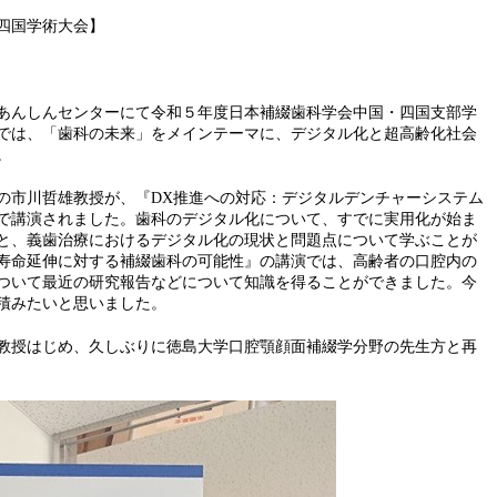
四国学術大会】
あんしんセンターにて令和５年度日本補綴歯科学会中国・四国支部学
では、「歯科の未来」をメインテーマに、デジタル化と超高齢化社会
。
の市川哲雄教授が、『DX推進への対応：デジタルデンチャーシステム
で講演されました。歯科のデジタル化について、すでに実用化が始ま
と、義歯治療におけるデジタル化の現状と問題点について学ぶことが
寿命延伸に対する補綴歯科の可能性』の講演では、高齢者の口腔内の
ついて最近の研究報告などについて知識を得ることができました。今
積みたいと思いました。
教授はじめ、久しぶりに徳島大学口腔顎顔面補綴学分野の先生方と再