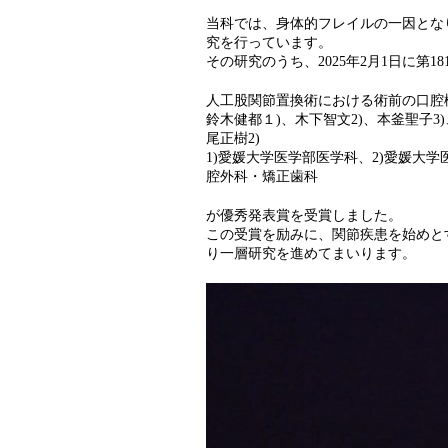
当科では、身体的フレイルの一因とな
究を行っています。
その研究のうち、2025年2月1日に第
人工股関節置換術における術前の口腔
鈴木健都１)、木下智文2)、本釜聖子3)
尾正樹2)
1)愛媛大学医学部医学科、2)愛媛大
腔外科・矯正歯科
が優秀発表賞を受賞しました。
この受賞を励みに、関節疾患を始めと
り一層研究を進めてまいります。