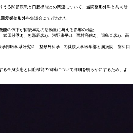
りうる関節疾患と口腔機能との関連について、当院整形外科と共同研
181回愛媛整形外科集談会にて行われた
機能の低下が術後早期の活動量に与える影響の検証
、武田紗季3)、忽那辰彦2)、河野康平2)、西村亮佑2)、間島直彦2)、髙
学医学部医学系研究科 整形外科学、3)愛媛大学医学部附属病院 歯科口
する全身疾患と口腔機能の関連について詳細を明らかにするため、よ