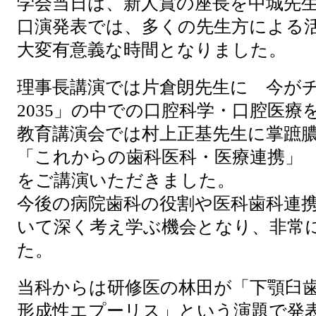
学会当日は、新人賞の座長を中城先
口演発表では、多くの先生方による
大変有意義な時間となりました。
理事長講演では片倉朗先生に 今が
2035」の中での口腔科学・口腔医療
教育講演会では村上正基先生に掌蹠
「これからの歯科医科・医療連携」
をご講演いただきました。
今後の病院歯科の役割や医科歯科連
いて深く考え学ぶ機会となり、非常
た。
当科からは研修医の林田が「下顎臼
形成性エプーリス」という演題で発