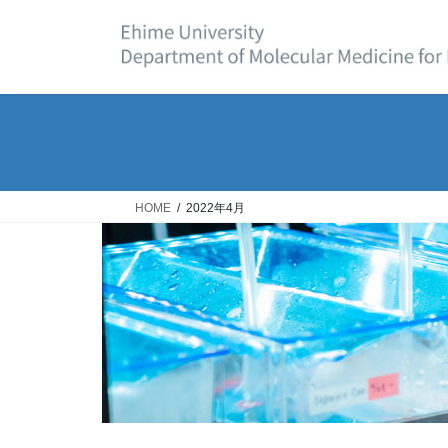
コ
ナ
ン
ビ
テ
ゲ
ン
ー
ツ
シ
へ
ョ
ス
ン
キ
に
ッ
移
HOME
2022年4月
プ
動