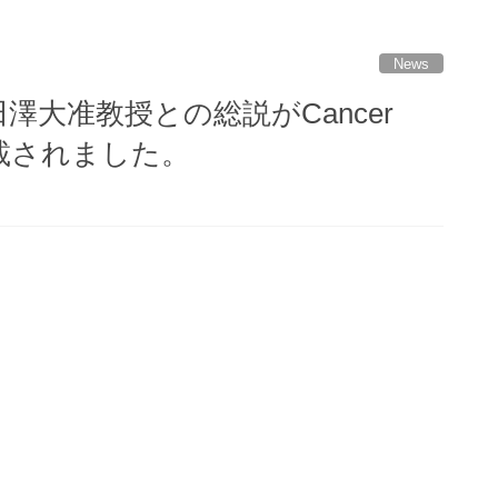
News
大准教授との総説がCancer
）に掲載されました。