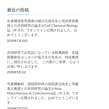
最近の投稿
生体構造医学講座の細川元靖先生と武内章英教
授との共同研究の論文がCell Chemical Biology
誌（IF;9.0）でオンライン公開されました。お
めでとうございます。
2026年7月10日
共同研究でお世話になっている附属病院・先端
医療創生センターの塩川大介先生が、特任教授
にご就任されました。 この度のご栄誉、心より
お祝い申し上げます。
2026年5月1日
耳鼻咽喉科・頭頸部外科の岩田真治先生と羽藤
直人教授との共同研究の論文がActa
Histochemica et Cytochemica誌（IF;1.8）でオ
ンライン公開されました。おめでとうございま
す。
2026年2月27日