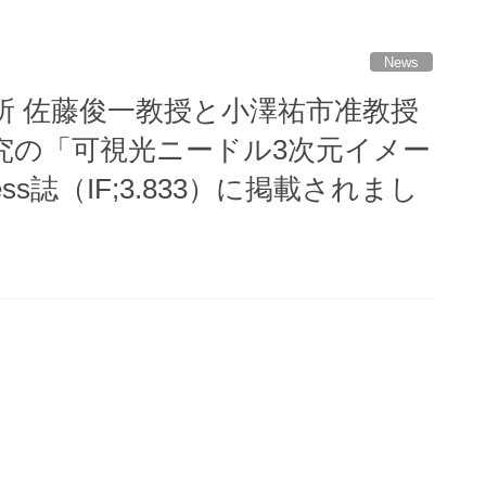
News
所 佐藤俊一教授と小澤祐市准教授
究の「可視光ニードル3次元イメー
ess誌（IF;3.833）に掲載されまし