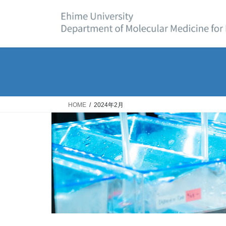
コ
ナ
ン
ビ
テ
ゲ
ン
ー
ツ
シ
へ
ョ
ス
ン
キ
に
ッ
移
HOME
2024年2月
プ
動