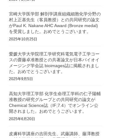
宮崎大学医学部 解剖学講座組織細胞化学分野の
村上正基先生（客員教授）との共同研究の論文
がPaul K. Nakane AHC Award (Bronze medal)
を受賞しました。おめでとうございます。
2025年10月25日
愛媛大学大学院理工学研究科電気電子工学コー
スの齋藤卓准教授との共著論文が日本バイオイ
メージング学会誌 bioimages誌に掲載されまし
た。おめでとうございます。
2025年9月5日
高知大学理工学部 化学生命理工学科の仁子陽輔
准教授の研究グループとの共同研究の論文が
Chemical Science誌（IF;7.4）でオンライン公
開されました。おめでとうございます。
2025年6月20日
皮膚科学講座の吉田先生、武藤講師、藤澤教授