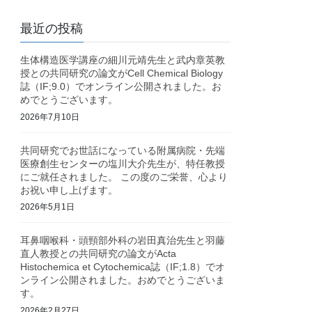
最近の投稿
生体構造医学講座の細川元靖先生と武内章英教
授との共同研究の論文がCell Chemical Biology
誌（IF;9.0）でオンライン公開されました。お
めでとうございます。
2026年7月10日
共同研究でお世話になっている附属病院・先端
医療創生センターの塩川大介先生が、特任教授
にご就任されました。 この度のご栄誉、心より
お祝い申し上げます。
2026年5月1日
耳鼻咽喉科・頭頸部外科の岩田真治先生と羽藤
直人教授との共同研究の論文がActa
Histochemica et Cytochemica誌（IF;1.8）でオ
ンライン公開されました。おめでとうございま
す。
2026年2月27日