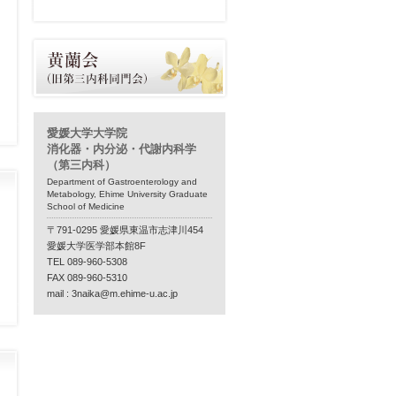
愛媛大学大学院
消化器・内分泌・代謝内科学
（第三内科）
Department of Gastroenterology and
Metabology, Ehime University Graduate
School of Medicine
〒791-0295 愛媛県東温市志津川454
愛媛大学医学部本館8F
TEL 089-960-5308
FAX 089-960-5310
mail :
3naika@m.ehime-u.ac.jp