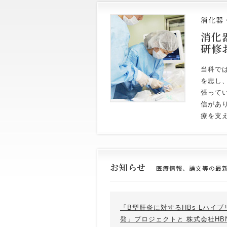
消化器
消化
研修
当科で
を志し
張って
信があ
療を支
お知らせ
医療情報、論文等の最
「B型肝炎に対するHBs-Lハイブ
発」プロジェクトと 株式会社HBNETの御紹介 