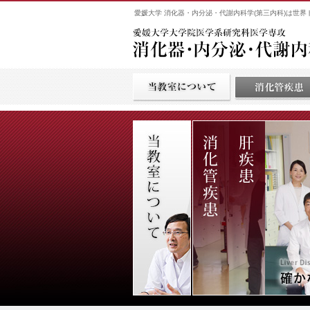
愛媛大学 消化器・内分泌・代謝内科学(第三内科)は世