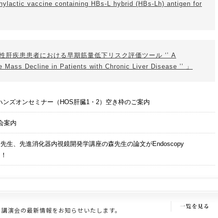
hylactic vaccine containing HBs-L hybrid (HBs-Lh) antigen for
介 慢性肝疾患患者における早期筋量低下リスク評価ツール ‘’ A
e Mass Decline in Patients with Chronic Liver Disease ’’ 」
26 ハンズオンセミナー（HOS肝臓1・2）空き枠のご案内
会案内
先生、先進消化器内視鏡開発学講座の森先生の論文がEndoscopy
た！
・講演会の最新情報をお知らせいたします。