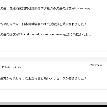
先生、先進消化器内視鏡開発学講座の森先生の論文がEndoscopy
た！
越智裕紀先生が、日本肝臓学会の研究奨励賞を受賞されました！
文がClinical journal of gastroenterology誌に掲載されまし
らせいたします。
先生方から楽しそうな近況報告と熱いメッセージが届きました！