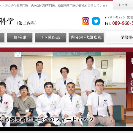
界トップの消化器専門医、内分泌代謝専門医、糖尿病専門医の育成を目指しています。