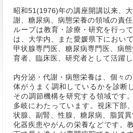
昭和51(1976)年の講座開講以来
謝、糖尿病、病態栄養の領域の責
ループは教育・診療・研究を行っ
は、大学内、また愛媛県下におい
甲状腺専門医、糖尿病専門医、病態
育者、臨床医、研究者として活躍
内分泌・代謝・病態栄養は、個々
体がうまく調和しているかを診断
その調節機構を研究する領域です
多岐にわたっています。視床下部
状腺、副腎、性腺、糖尿病、脂質異
化器疾患やがんの栄養などです。