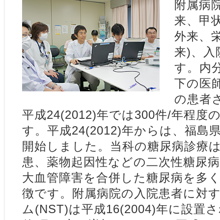
附属病
来、甲
外来、
来)、入
す。内
下の医
の患者
平成24(2012)年では300件/年
す。平成24(2012)年からは、福
開始しました。当科の糖尿病診療
患、薬物起因性などの二次性糖尿
大血管障害を合併した糖尿病を多
徴です。附属病院の入院患者に対
ム(NST)は平成16(2004)年に設