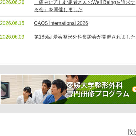
2026.06.26
「痛みに苦しむ患者さんのWell Beingを追求す
る会」を開催しました
2026.06.15
2026.
2026.06.15
CAOS International 2026
CAOS International 2026
第185回 愛媛整形外科
が開催されました
2026.06.09
第185回 愛媛整形外科集談会が開催されました
2026.04.01
令和8年度もよろしくお願いします
2025.12.08
第184回 愛媛整形外科集談会を開催しました
（2025年12月6日）
2025.11.17
日本組織移植学会認定骨バンク（カテゴリー
1）を取得しました
2025.10.17
Zimmer Biomet Local Seminar in MATSUYAM
を開催しました
2025.10.09
AO Spine Principles Course 2025 — 四国初開
催（会場：愛媛大学カダバーサージカルセンタ