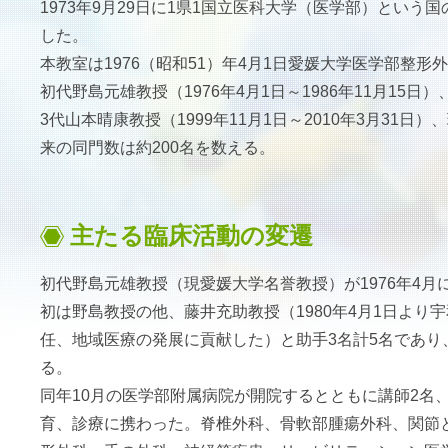
1973年9月29日に1県1国立医科大学（医学部）とい
した。
本教室は1976（昭和51）年4月1日愛媛大学医学部整
初代野島元雄教授（1976年4月1日～1986年11月15日）
3代山本晴康教授（1999年11月1日～2010年3月31日
来の同門数は約200名を数える。
主たる臨床活動の変遷
初代野島元雄教授（現愛媛大学名誉教授）が1976年4
初は野島教授の他、藤井充助教授（1980年4月1日より
任、地域医療の発展に貢献した）と助手3名計5名であり
る。
同年10月の医学部附属病院が開院するとともに講師2名、
育、診療に携わった。脊椎外科、骨軟部腫瘍外科、関節