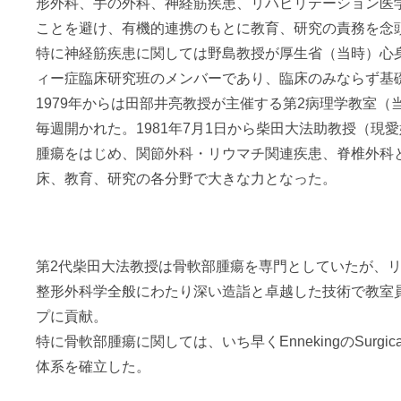
形外科、手の外科、神経筋疾患、リハビリテーション医
ことを避け、有機的連携のもとに教育、研究の責務を念
特に神経筋疾患に関しては野島教授が厚生省（当時）心
ィー症臨床研究班のメンバーであり、臨床のみならず基
1979年からは田部井亮教授が主催する第2病理学教室
毎週開かれた。1981年7月1日から柴田大法助教授（現
腫瘍をはじめ、関節外科・リウマチ関連疾患、脊椎外科
床、教育、研究の各分野で大きな力となった。
第2代柴田大法教授は骨軟部腫瘍を専門としていたが、
整形外科学全般にわたり深い造詣と卓越した技術で教室
プに貢献。
特に骨軟部腫瘍に関しては、いち早くEnnekingのSurgicalS
体系を確立した。