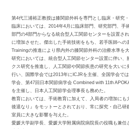
第4代三浦裕正教授は膝関節外科を専門とし臨床・研究
臨床においては、2014年4月に臨床部門、研究部門、
部門の4部門からなる統合型人工関節センターを設置され
に増加させた。傑出した手術技術をもち、若手医師への直接指導、C
Trainingの推進により県内外の膝関節外科の治療水準
研究においては、統合型人工関節センター設置に伴い、
クス研究を推進し、人工関節や関節疾患の研究を大いに
行い、国際学会では2013年にICJRを主催、全国学会で
学会、第47回日本関節病学会 Combined with 11th 
を主催し、日本人工関節学会理事長も務めた。
教育においては、手術教育に加えて、入局者の増加にも
後退なり』をモットーとされており、常に探究・自己研
室員に大きな影響を与えた。
愛媛大学副学長、愛媛大学附属病院病院長の役職も兼任