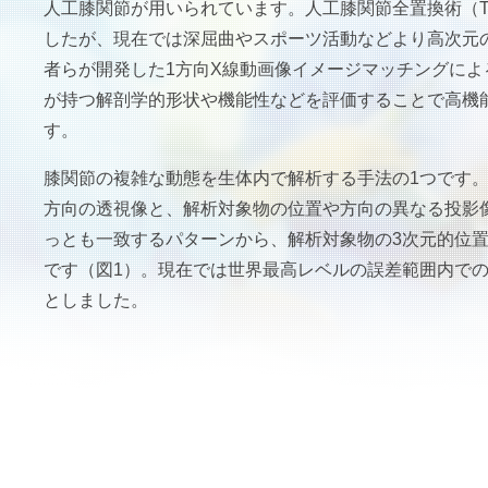
人工膝関節が用いられています。人工膝関節全置換術（
したが、現在では深屈曲やスポーツ活動などより高次元
者らが開発した1方向X線動画像イメージマッチングによ
が持つ解剖学的形状や機能性などを評価することで高機
す。
膝関節の複雑な動態を生体内で解析する手法の1つです
方向の透視像と、解析対象物の位置や方向の異なる投影
っとも一致するパターンから、解析対象物の3次元的位
です（図1）。現在では世界最高レベルの誤差範囲内で
としました。