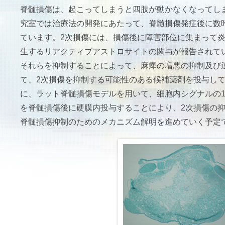
脊髄損傷は、起こってしまうと四肢が動かなくなってし
究室では治療法の開発にあたって、脊髄損傷発症後に数
ています。2次損傷には、損傷後に障害部位に集まって
生するリアクティブアストロサイトの関与が報告されて
それらを抑制することによって、麻痺の増悪の抑制及び
て、2次損傷を抑制する可能性のある候補薬剤を投与し
に、ラット脊髄損傷モデルを用いて、細胞内シグナルの1つであるp38 mitog
を脊髄損傷後に硬膜内投与することにより、2次損傷の
脊髄損傷抑制のためのメカニズム解明を進めていく予定