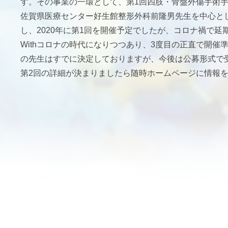
す。その事業の一環として、第
1
回四肢・骨盤外傷手術
佐賀県医療センター好生館整形外科前隆男先生を中心と
し、
2020
年に第
1
回を開催予定でしたが、コロナ禍で延
With
コロナの時代になりつつあり、
3
度目の正直で開催
の先生はすでに決定しておりますが、今後は公募形式で
第
2
回の詳細が決まりましたら随時ホームページに情報