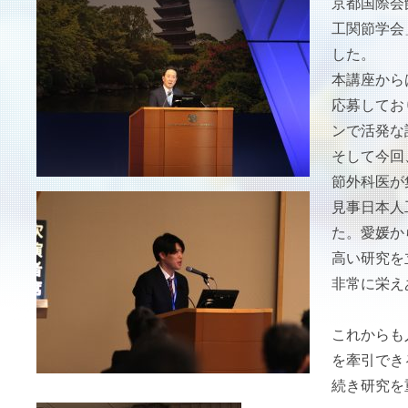
京都国際会
工関節学会
した。
本講座から
応募してお
ンで活発な
そして今回
節外科医が
見事日本人
た。
愛媛か
高い研究を
非常に栄え
これからも
を牽引でき
続き研究を