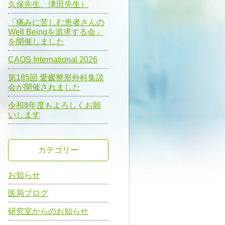
久保先生、津田先生）
「痛みに苦しむ患者さんの
Well Beingを追求する会」
を開催しました
CAOS International 2026
第185回 愛媛整形外科集談
会が開催されました
令和8年度もよろしくお願
いします
カテゴリー
お知らせ
医局ブログ
研究室からのお知らせ