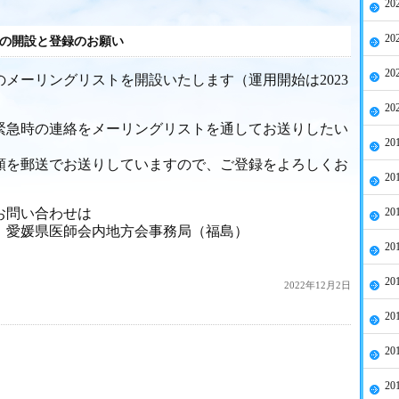
20
20
の開設と登録のお願い
20
メーリングリストを開設いたします（運用開始は2023
20
緊急時の連絡をメーリングリストを通してお送りしたい
20
頼を郵送でお送りしていますので、ご登録をよろしくお
20
お問い合わせは
20
、愛媛県医師会内地方会事務局（福島）
20
20
2022年12月2日
20
。
20
20