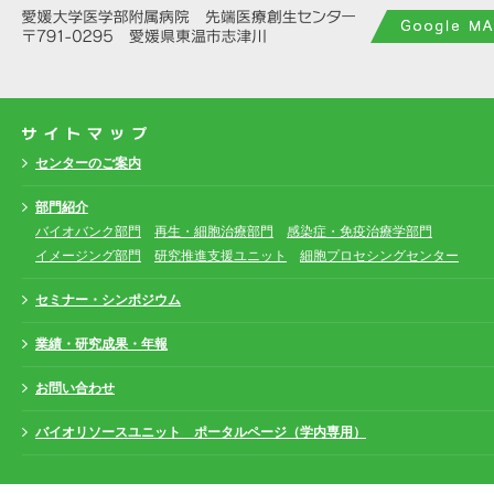
2025年09月22日
セミナー等
令和7年度 EPU先端医療セミ
が開催されました（R7. 10. 21
2025年08月27日
セミナー等
TRCセミナーが開催されまし
（R7. 9. 10)
2025年08月12日
セミナー等
TRCセミナーが開催されまし
センターのご案内
（R7. 8. 26)
部門紹介
バイオバンク部門
再生・細胞治療部門
感染症・免疫治療学部門
イメージング部門
研究推進支援ユニット
細胞プロセシングセンター
セミナー・シンポジウム
業績・研究成果・年報
お問い合わせ
バイオリソースユニット ポータルページ（学内専用）