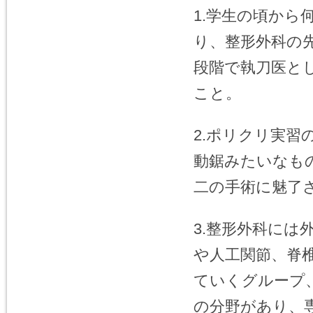
1.学生の頃か
り、整形外科の
段階で執刀医と
こと。
2.ポリクリ実
動鋸みたいなも
二の手術に魅了
3.整形外科に
や人工関節、脊
ていくグループ
の分野があり、