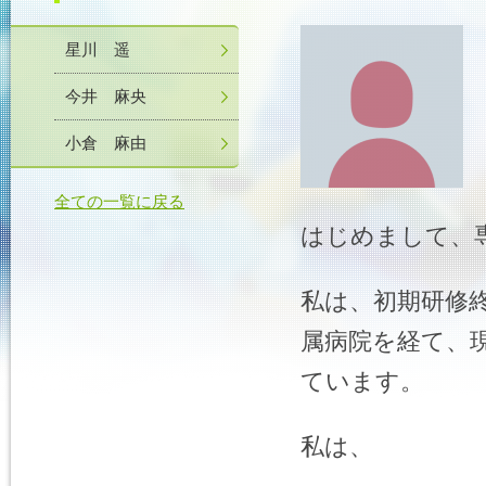
星川 遥
今井 麻央
小倉 麻由
全ての一覧に戻る
はじめまして、
私は、初期研修
属病院を経て、
ています。
私は、