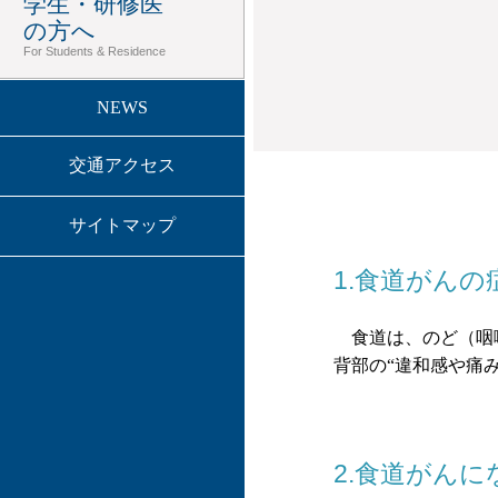
学生・研修医
の方へ
For Students & Residence
NEWS
交通アクセス
サイトマップ
1.食道がんの
食道は、のど（咽喉
背部の“違和感や痛
2.食道がん