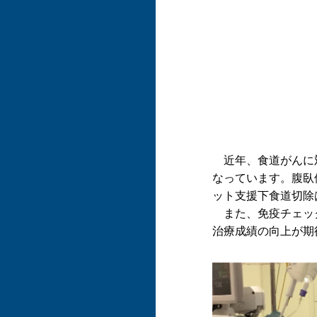
近年、食道がんに対
なっています。腹臥
ット支援下食道切除
また、免疫チェック
治療成績の向上が期