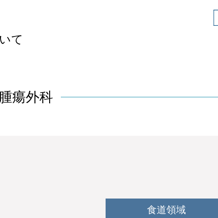
いて
腫瘍外科
食道領域