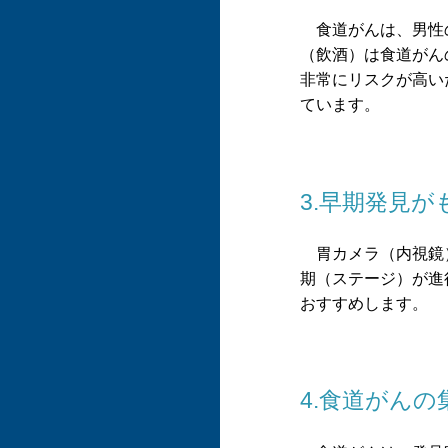
食道がんは、男性の
（飲酒）は食道がん
非常にリスクが高い
ています。
3.早期発見
胃カメラ（内視鏡）
期（ステージ）が進
おすすめします。
4.食道がんの