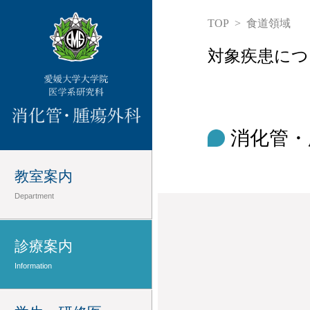
TOP
食道領域
対象疾患につ
消化管・
教室案内
Department
診療案内
Information