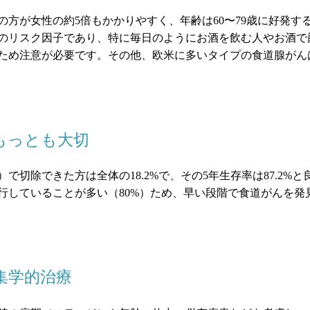
方が女性の約5倍もかかりやすく、年齢は60〜79歳に好発す
のリスク因子であり、特に毎日のようにお酒を飲む人やお酒で
ため注意が必要です。その他、欧米に多いタイプの食道腺がん
がもっとも大切
で切除できた方は全体の18.2%で、その5年生存率は87.2
行していることが多い（80%）ため、早い段階で食道がんを
集学的治療