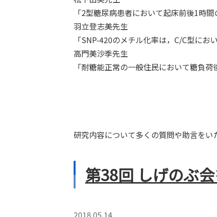
「2型糖尿病患者において起床前後1時
羽立登志美先生
「SNP-420のメチル化率は，C/C
高門美沙季先生
「耐糖能正常の一般住民において糖負荷
研究内容について多くの質問や助言をい
第38回 しげのぶ
2018.05.14