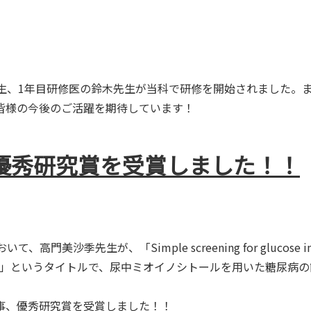
。
先生、1年目研修医の鈴木先生が当科で研修を開始されました。
皆様の今後のご活躍を期待しています！
優秀研究賞を受賞しました！！
先生が、「Simple screening for glucose intoleranc
samples at home」というタイトルで、尿中ミオイノシトールを用
事、優秀研究賞を受賞しました！！