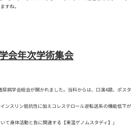
しますね。
病学会年次学術集会
京で、日本糖尿病学会総会が開かれました。当科からは、口演4題、ポ
は，インスリン抵抗性に加えコレステロール逆転送系の機能低下
型において身体活動と負に関連する【東温ゲノムスタディ】」