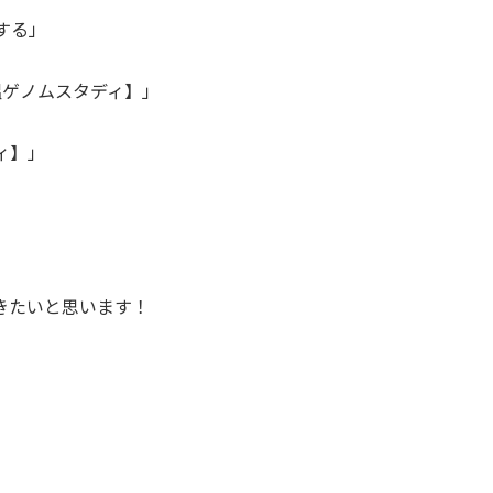
する」
温ゲノムスタディ】」
ィ】」
きたいと思います！