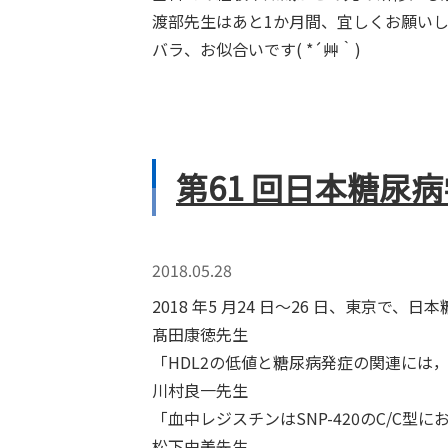
渡部先生はあと1か月間、宜しくお願い
バラ、お似合いです( *´艸｀)
第61 回日本糖尿
2018.05.28
2018 年5 月24 日～26 日、東
髙田康徳先生
「HDL2の低値と糖尿病発症の関連に
川村良一先生
「血中レジスチンはSNP-420のC/C
松下由美先生