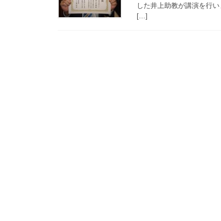
した井上助教が講演を行いました。 演題「I
[…]