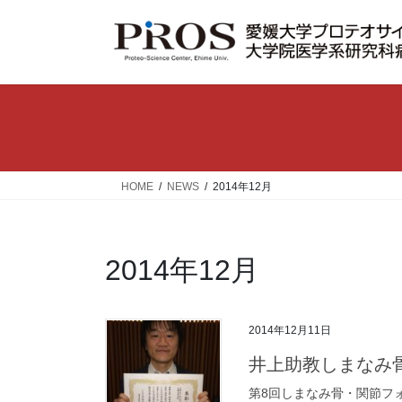
コ
ナ
ン
ビ
テ
ゲ
ン
ー
ツ
シ
へ
ョ
ス
ン
キ
に
ッ
移
HOME
NEWS
2014年12月
プ
動
2014年12月
2014年12月11日
井上助教しまなみ
第8回しまなみ骨・関節フ