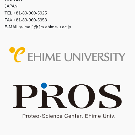
JAPAN
TEL:+81-89-960-5925
FAX:+81-89-960-5953
E-MAIL:y-imai[ @ ]m.ehime-u.ac.jp