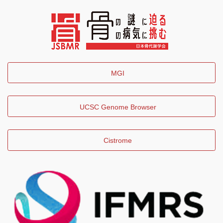
MGI
UCSC Genome Browser
Cistrome