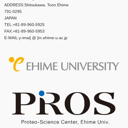
ADDRESS:Shitsukawa, Toon Ehime
791-0295
JAPAN
TEL:+81-89-960-5925
FAX:+81-89-960-5953
E-MAIL:y-imai[ @ ]m.ehime-u.ac.jp