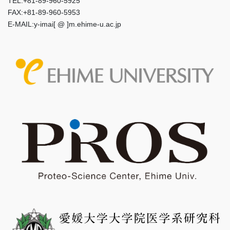
TEL:+81-89-960-5925
FAX:+81-89-960-5953
E-MAIL:y-imai[ @ ]m.ehime-u.ac.jp