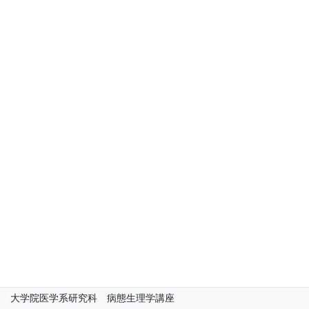
CONTACT INFORMATION
愛媛大学
先端研究院 プロテオサイエンスセンター 複合体生命機能解析
領域 病態生理解析部門
大学院医学系研究科 病態生理学講座