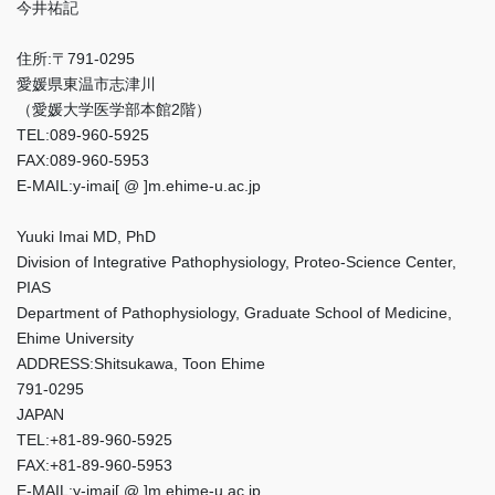
今井祐記
住所:〒791-0295
愛媛県東温市志津川
（愛媛大学医学部本館2階）
TEL:089-960-5925
FAX:089-960-5953
E-MAIL:y-imai[ @ ]m.ehime-u.ac.jp
Yuuki Imai MD, PhD
Division of Integrative Pathophysiology, Proteo-Science Center,
PIAS
Department of Pathophysiology, Graduate School of Medicine,
Ehime University
ADDRESS:Shitsukawa, Toon Ehime
791-0295
JAPAN
TEL:+81-89-960-5925
FAX:+81-89-960-5953
E-MAIL:y-imai[ @ ]m.ehime-u.ac.jp