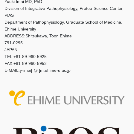
Yuuki Imai MD, PhD
Division of Integrative Pathophysiology, Proteo-Science Center,
PIAS
Department of Pathophysiology, Graduate School of Medicine,
Ehime University
ADDRESS:Shitsukawa, Toon Ehime
791-0295
JAPAN
TEL:+81-89-960-5925
FAX:+81-89-960-5953
E-MAIL:y-imai[ @ ]m.ehime-u.ac.jp