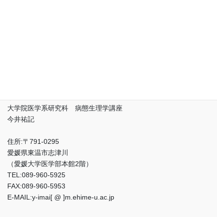
愛媛大学
先端研究院 プロテオサイエンスセンター 複合体生命機能解析
領域 病態生理解析部門
大学院医学系研究科 病態生理学講座
今井祐記
住所:〒791-0295
愛媛県東温市志津川
（愛媛大学医学部本館2階）
TEL:089-960-5925
FAX:089-960-5953
E-MAIL:y-imai[ @ ]m.ehime-u.ac.jp