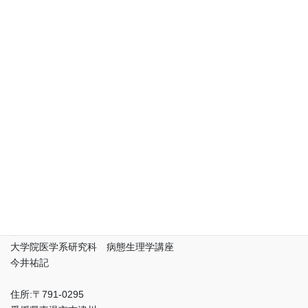
愛媛大学
先端研究院 プロテオサイエンスセンター 複合体生命機能解析
領域 病態生理解析部門
大学院医学系研究科 病態生理学講座
今井祐記
住所:〒791-0295