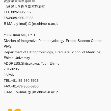
愛媛県東温市志津川
（愛媛大学医学部本館2階）
TEL:089-960-5925
FAX:089-960-5953
E-MAIL:y-imai[ @ ]m.ehime-u.ac.jp
Yuuki Imai MD, PhD
Division of Integrative Pathophysiology, Proteo-Science Center,
PIAS
Department of Pathophysiology, Graduate School of Medicine,
Ehime University
ADDRESS:Shitsukawa, Toon Ehime
791-0295
JAPAN
TEL:+81-89-960-5925
FAX:+81-89-960-5953
E-MAIL:y-imai[ @ ]m.ehime-u.ac.jp