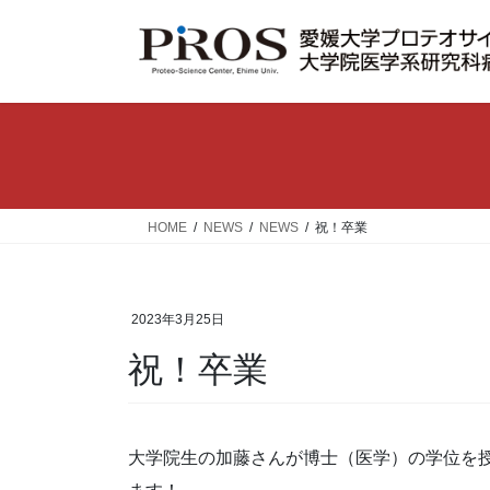
コ
ナ
ン
ビ
テ
ゲ
ン
ー
ツ
シ
へ
ョ
ス
ン
キ
に
ッ
移
HOME
NEWS
NEWS
祝！卒業
プ
動
2023年3月25日
祝！卒業
大学院生の加藤さんが博士（医学）の学位を