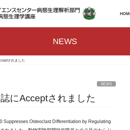
HOM
NEWS
ceptされました
NEWS
誌にAcceptされました
s Osteoclast Differentiation by Regulating