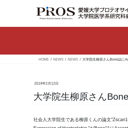
コ
ナ
ン
ビ
テ
ゲ
ン
ー
ツ
シ
へ
ョ
ス
ン
キ
に
ッ
移
HOME
NEWS
NEWS
大学院生柳原さんBone誌にAc
プ
動
2019年2月12日
大学院生柳原さんBone
社会人大学院生である柳原くんの論文”Zscan10 Suppresse