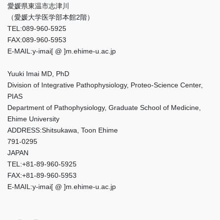
愛媛県東温市志津川
（愛媛大学医学部本館2階）
TEL:089-960-5925
FAX:089-960-5953
E-MAIL:y-imai[ @ ]m.ehime-u.ac.jp
Yuuki Imai MD, PhD
Division of Integrative Pathophysiology, Proteo-Science Center,
PIAS
Department of Pathophysiology, Graduate School of Medicine,
Ehime University
ADDRESS:Shitsukawa, Toon Ehime
791-0295
JAPAN
TEL:+81-89-960-5925
FAX:+81-89-960-5953
E-MAIL:y-imai[ @ ]m.ehime-u.ac.jp