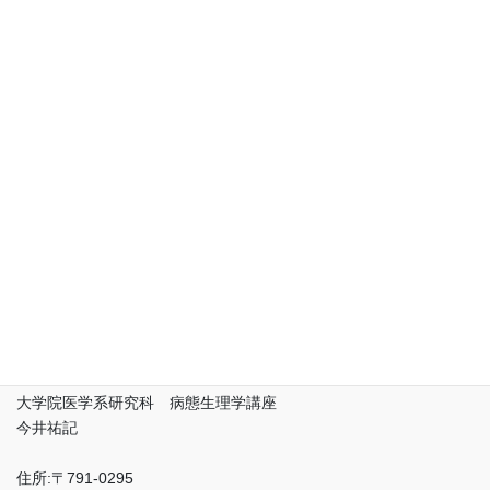
愛媛大学
先端研究院 プロテオサイエンスセンター 複合体生命機能解析
領域 病態生理解析部門
大学院医学系研究科 病態生理学講座
今井祐記
住所:〒791-0295