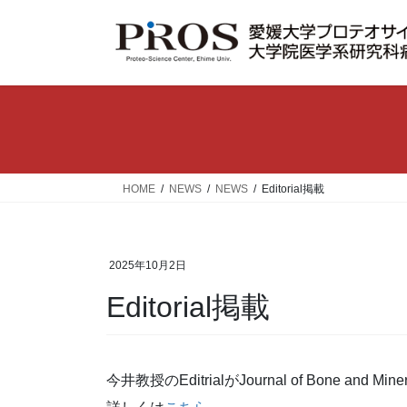
コ
ナ
ン
ビ
テ
ゲ
ン
ー
ツ
シ
へ
ョ
ス
ン
キ
に
ッ
移
HOME
NEWS
NEWS
Editorial掲載
プ
動
2025年10月2日
Editorial掲載
今井教授のEditrialがJournal of Bone and 