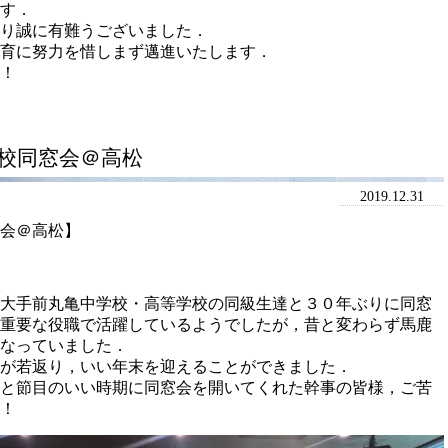
す．
り誠に有難うございました．
育に努力を惜しまず邁進いたします．
！
校同窓会＠高松
2019.12.31
会＠高松】
した大手前丸亀中学校・高等学校の同級生達と３０年ぶりに同窓
重要な役職で活躍しているようでしたが，昔と変わらず馬鹿
なっていました．
が若返り，いい年末を迎えることができました．
と節目のいい時期に同窓会を開いてくれた幹事の皆様，ご苦
！