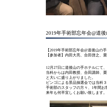
2019年手術部忘年会@道
【2019年手術部忘年会@道後山の
【参加者】内田大亮、合田啓之、栗
12月27日に道後山の手ホテルにて
当科からは内田教授、合田講師、栗
と大いに盛り上がりました。
ビンゴによる景品抽選会では当科３
手術部のスタッフの方々、1年間お
来年も何卒宜しくお願い致します。