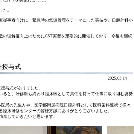
ning ( CST ) を実施しました。
した。
療従事者向けに、緊急時の気道管理をテーマにした実技や、口腔外科小
造の理解度向上のためにCST実習を定期的に開催しており、今後も継続
証授与式
2025.03.14
証授与式がありました。
いると、研修医も終わり臨床医として責任を持って仕事に取り組む姿勢
め医局の先生方や、医学部附属病院口腔外科として医科歯科連携で様々
る臨床研修センターの皆様方誠にありがとうございました。
精進していきたいと思います。