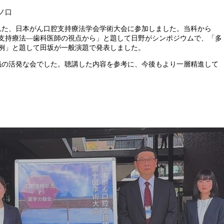
ノ口
された、日本がん口腔支持療法学会学術大会に参加しました。当科から
支持療法―歯科医師の視点から」と題して日野がシンポジウムで、「多
例」と題して田坂が一般演題で発表しました。
討議の活発な会でした。聴講した内容を参考に、今後もより一層精進して