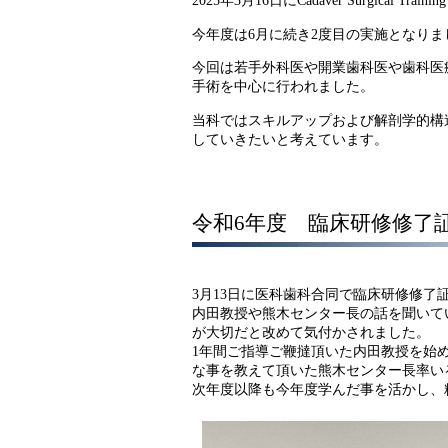
2025年3月16日にCadaver Surgical Trai
今年度は6月に続き2度目の実施となりま
今回は若手外科医や開業歯科医や歯科医
手術を中心に行われました。
当科ではスキルアップおよび解剖学的構
していきたいと考えています。
令和6年度 臨床研修修了
3月13日に医科歯科合同で臨床研修修了
内田教授や熊木センター長の話を聞いて
が大切だと改めて気付かされました。
1年間ご指導ご鞭撻頂いた内田教授を始
な事を教えて頂いた熊木センター長率い
次年度以降も今年度学んだ事を活かし、