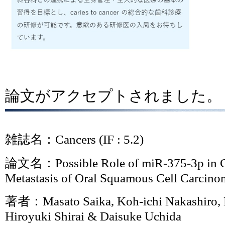
論文がアクセプトされました。
雑誌名：Cancers (IF : 5.2)
論文名：Possible Role of miR-375-3p in C
Metastasis of Oral Squamous Cell Carcino
著者：Masato Saika, Koh-ichi Nakashiro, 
Hiroyuki Shirai & Daisuke Uchida