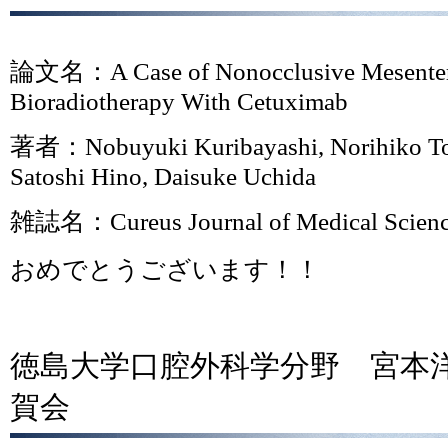
論文名：A Case of Nonocclusive Mesenteri
Bioradiotherapy With Cetuximab
著者：Nobuyuki Kuribayashi, Norihiko To
Satoshi Hino, Daisuke Uchida
雑誌名：Cureus Journal of Medical Science 
おめでとうございます！！
徳島大学口腔外科学分野 宮本
賀会