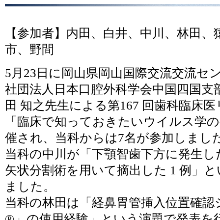
【参加者】内田、白井、中川、林田、
市、野間
5月23日に岡山県岡山国際交流交流セ
社団法人日本口腔外科学会中国四国支
田 知之先生による第167 回歯科臨床
「臨床で知っておきたいウイルス学の
催され、当科からは7名が参加しまし
当科の中川が「下顎智歯下方に発生し
矢状分割術を用いて摘出した 1 例」
ました。
当科の林田は「経鼻胃管挿入位置確認
®」の使用経験」という演題で発表を