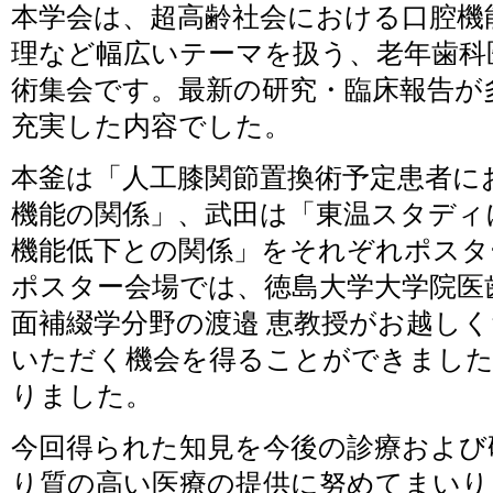
本学会は、超高齢社会における口腔機
理など幅広いテーマを扱う、老年歯科
術集会です。最新の研究・臨床報告が
充実した内容でした。
本釜は「人工膝関節置換術予定患者に
機能の関係」、武田は「東温スタディ
機能低下との関係」をそれぞれポスタ
ポスター会場では、徳島大学大学院医
面補綴学分野の渡邉 恵教授がお越し
いただく機会を得ることができました
りました。
今回得られた知見を今後の診療および
り質の高い医療の提供に努めてまいり