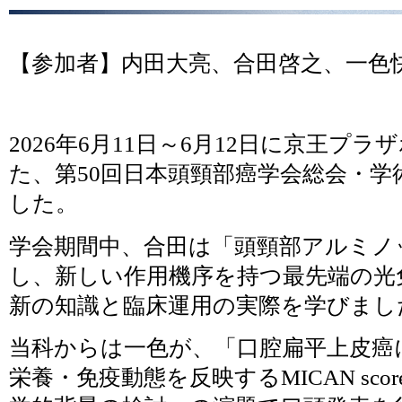
【参加者】内田大亮、合田啓之、一色
2026年6月11日～6月12日に京王プ
た、第50回日本頭頸部癌学会総会・
した。
学会期間中、合田は「頭頸部アルミノ
し、新しい作用機序を持つ最先端の光
新の知識と臨床運用の実際を学びまし
当科からは一色が、「口腔扁平上皮癌
栄養・免疫動態を反映するMICAN sco