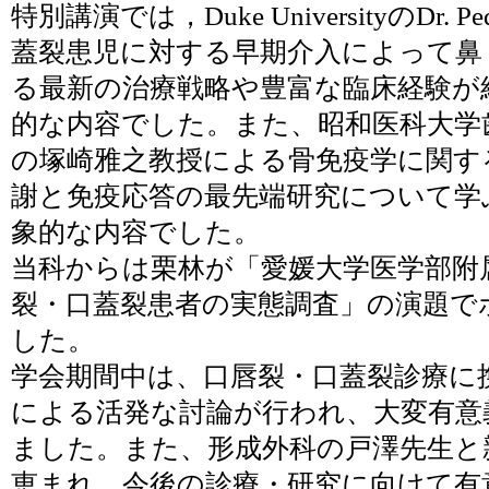
特別講演では，Duke UniversityのDr.
蓋裂患児に対する早期介入によって鼻
る最新の治療戦略や豊富な臨床経験が
的な内容でした。また、昭和医科大学
の塚崎雅之教授による骨免疫学に関す
謝と免疫応答の最先端研究について学
象的な内容でした。
当科からは栗林が「愛媛大学医学部附
裂・口蓋裂患者の実態調査」の演題で
した。
学会期間中は、口唇裂・口蓋裂診療に
による活発な討論が行われ、大変有意
ました。また、形成外科の戸澤先生と
恵まれ、今後の診療・研究に向けて有