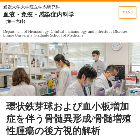
愛媛大学大学院医学系研究科
MENU
血液・免疫・感染症内科学
（第一内科）
Department of Hematology, Clinical Immunology and Infectious Diseases
Ehime University Graduate School of Medicine
環状鉄芽球および血小板増加
症を伴う骨髄異形成/骨髄増殖
性腫瘍の後方視的解析