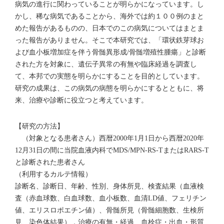
病気の進行に関わっていることが明らかになっています。し
かし、稀な病気であることから、海外では約１００例のまと
めた報告があるものの、日本でのこの病気についてはまとま
った報告がありません。そこで本研究では、「環状鉄芽球お
よび血小板増加症を伴う骨髄異形成/骨髄増殖性腫瘍」と診断
された方を対象に、遺伝子異常の有無や臨床経過を調査し
て、本邦での実態を明らかにすることを目的としています。
研究の成果は、この病気の病態を明らかにするとともに、将
来、治療や診断に役立つと考えています。
【研究の方法】
（対象となる患者さん）西暦2000年1月1日から西暦2020年
12月31日の間に当院血液内科でMDS/MPN-RS-TまたはRARS-T
と診断された患者さん
（利用するカルテ情報）
診断名、診断日、年齢、性別、身体所見、検査結果（血液検
査（赤血球数、白血球数、血小板数、血清LD値、フェリチン
値、エリスロポエチン値）、骨髄所見（骨髄細胞数、生検所
見、染色体結果），治療の有無・経過、血栓症・出血・形質