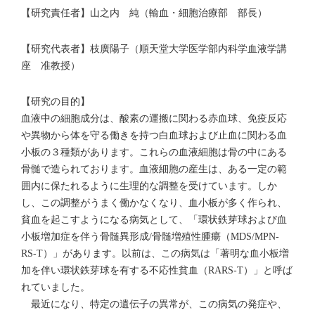
【研究責任者】山之内 純（輸血・細胞治療部 部長）
【研究代表者】枝廣陽子（順天堂大学医学部内科学血液学講
座 准教授）
【研究の目的】
血液中の細胞成分は、酸素の運搬に関わる赤血球、免疫反応
や異物から体を守る働きを持つ白血球および止血に関わる血
小板の３種類があります。これらの血液細胞は骨の中にある
骨髄で造られております。血液細胞の産生は、ある一定の範
囲内に保たれるように生理的な調整を受けています。しか
し、この調整がうまく働かなくなり、血小板が多く作られ、
貧血を起こすようになる病気として、「環状鉄芽球および血
小板増加症を伴う骨髄異形成/骨髄増殖性腫瘍（MDS/MPN-
RS-T）」があります。以前は、この病気は「著明な血小板増
加を伴い環状鉄芽球を有する不応性貧血（RARS-T）」と呼ば
れていました。
最近になり、特定の遺伝子の異常が、この病気の発症や、