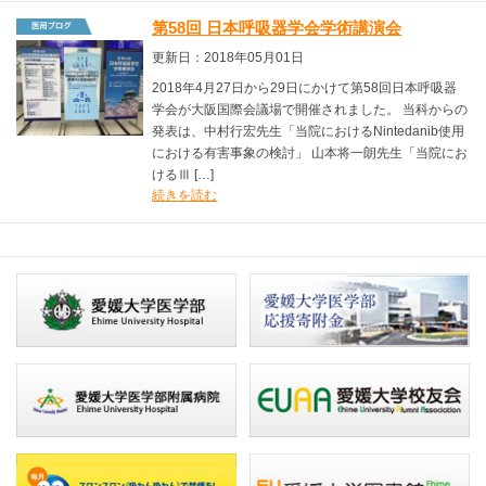
第58回 日本呼吸器学会学術講演会
更新日：2018年05月01日
2018年4月27日から29日にかけて第58回日本呼吸器
学会が大阪国際会議場で開催されました。 当科からの
発表は、中村行宏先生「当院におけるNintedanib使用
における有害事象の検討」 山本将一朗先生「当院にお
けるⅢ […]
続きを読む