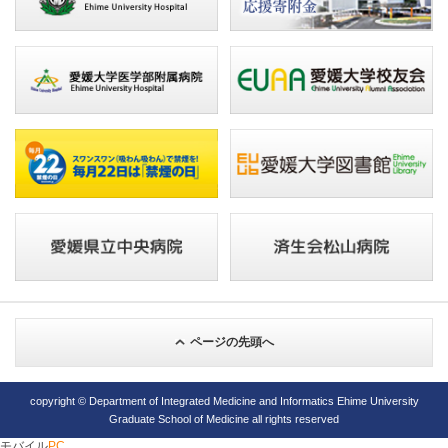
ページの先頭へ
copyright © Department of Integrated Medicine and Informatics Ehime University
Graduate School of Medicine all rights reserved
モバイル
PC