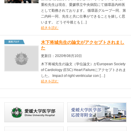
重松先生は現在、愛媛県立中央病院にて循環器内科医
として勤務されております。 循環器グループ一同、第
二内科一同、先生と共に仕事ができることを嬉しく思
います。 どうぞ今後とも […]
続きを読む
木下将城先生の論文がアクセプトされまし
た
更新日：2020年08月10日
木下将城先生の論文（学位論文）がEuropean Society
of Cardiology (ESC) Heart Failureにアクセプトされま
した。 Impact of right ventricular con […]
続きを読む