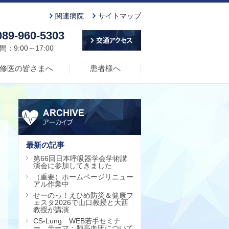
関連病院
サイトマップ
89-960-5303
：9:00～17:00
修医の皆さまへ
患者様へ
最新の記事
第66回日本呼吸器学会学術講
演会に参加してきました
（重要）ホームページリニュー
アル作業中
せーのっ！えひめ防災＆健康フ
ェスタ2026で山口教授と大西
教授が講演
CS-Lung WEB若手セミナ
ー テーマ：肺高血圧について