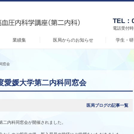
TEL：0
電話受付時間
業績集
医局からのお知らせ
学生・研
同窓会
度愛媛大学第二内科同窓会
医局ブログの記事一覧
第二内科同窓会が開催されました。