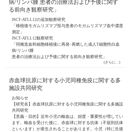
病/リンパ腫 患者の治療法および予後に関す
る前向き観察研究」
JSCT-ATLL12の追加観察研究
「移植後モガムリズマブ投与患者のモガムリズマブ血中濃度
測定」
JSCT-ATLL12観察研究
「同種造血幹細胞移植後に再発･再燃した成人T細胞性白血
病/リンパ腫
患者の治療法および予後に関する前向き観察研究」
(さらに…)
赤血球抗原に対する小児同種免疫に関する多
施設共同研究
お知らせ
【研究名】赤血球抗原に対する小児同種免疫に関する多施設
共同研究
【意義・目的】近年小児の輸血は、頻度・重要性が増してい
ます。輸血を受けた後に、赤血球に対する抗体（不規則抗体
といいます）が産生されることがあります。小児（特に生後