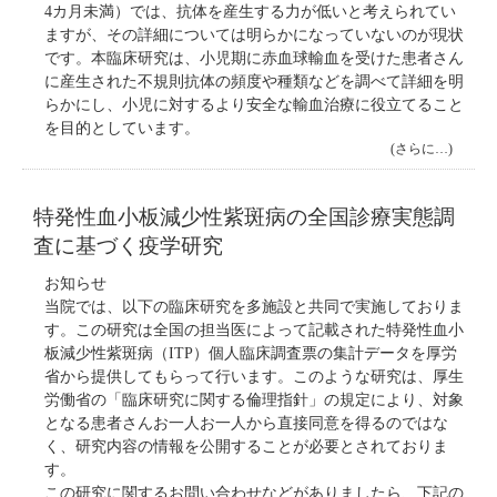
4カ月未満）では、抗体を産生する力が低いと考えられてい
ますが、その詳細については明らかになっていないのが現状
です。本臨床研究は、小児期に赤血球輸血を受けた患者さん
に産生された不規則抗体の頻度や種類などを調べて詳細を明
らかにし、小児に対するより安全な輸血治療に役立てること
を目的としています。
(さらに…)
特発性血小板減少性紫斑病の全国診療実態調
査に基づく疫学研究
お知らせ
当院では、以下の臨床研究を多施設と共同で実施しておりま
す。この研究は全国の担当医によって記載された特発性血小
板減少性紫斑病（ITP）個人臨床調査票の集計データを厚労
省から提供してもらって行います。このような研究は、厚生
労働省の「臨床研究に関する倫理指針」の規定により、対象
となる患者さんお一人お一人から直接同意を得るのではな
く、研究内容の情報を公開することが必要とされておりま
す。
この研究に関するお問い合わせなどがありましたら、下記の