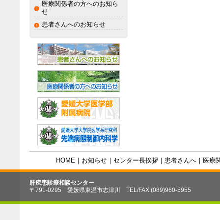
医療関係者の方へのお知ら
せ
患者さんへのお知らせ
HOME
｜
お知らせ
｜
センター長挨拶
｜
患者さんへ
｜
医療
肝疾患診療相談センター
〒791-0295 愛媛県東温市志津川 TEL/FAX (089)960-5955