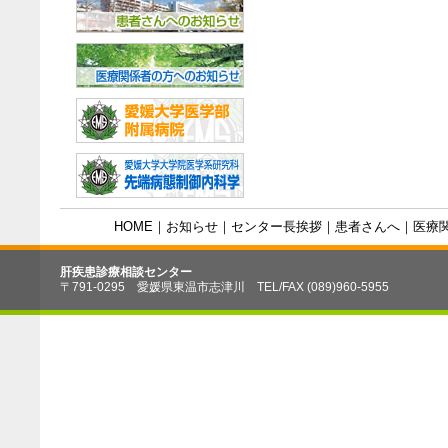
HOME
｜
お知らせ
｜
センター長挨拶
｜
患者さんへ
｜
医療
肝疾患診療相談センター
〒791-0295 愛媛県東温市志津川 TEL/FAX (089)960-5955