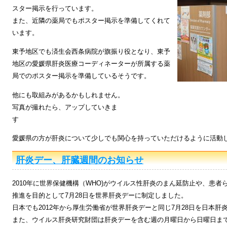
スター掲示を行っています。
また、近隣の薬局でもポスター掲示を準備してくれて
います。
東予地区でも済生会西条病院が旗振り役となり、東予
地区の愛媛県肝炎医療コーディネーターが所属する薬
局でのポスター掲示を準備しているそうです。
他にも取組みがあるかもしれません。
写真が撮れたら、アップしていきま
愛媛県の方が肝炎について少しでも関心を持っていただけるように活動
肝炎デー、肝臓週間のお知らせ
2010年に世界保健機構（WHO)がウイルス性肝炎のまん延防止や、患
推進を目的として7月28日を世界肝炎デーに制定しました。
日本でも2012年から厚生労働省が世界肝炎デーと同じ7月28日を日本肝
また、ウイルス肝炎研究財団は肝炎デーを含む週の月曜日から日曜日ま