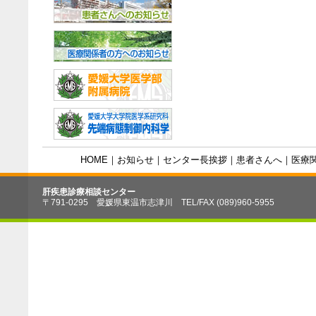
HOME
｜
お知らせ
｜
センター長挨拶
｜
患者さんへ
｜
医療
肝疾患診療相談センター
〒791-0295 愛媛県東温市志津川 TEL/FAX (089)960-5955