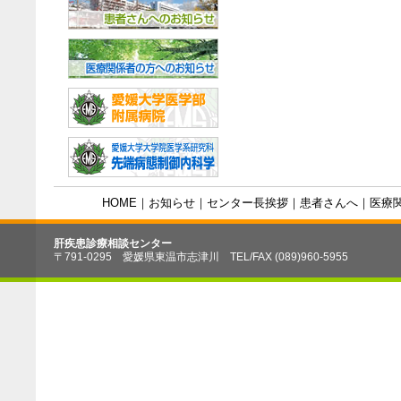
HOME
｜
お知らせ
｜
センター長挨拶
｜
患者さんへ
｜
医療
肝疾患診療相談センター
〒791-0295 愛媛県東温市志津川 TEL/FAX (089)960-5955